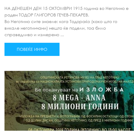
НА ДЕНЕШЕН ДЕН 15 ОКТОМВРИ 1915 година во Неготино е
роден ТОДОР ГЛИГОРОВ ГЕЧЕВ-ПЕКАРЕВ.
Во Неготино сите знаеле: кога Тодораќо (како што го
викале неготинчани) нешто ќе подели, тоа било
справедливо и измерено ...
ПОВЕЌЕ ИНФО