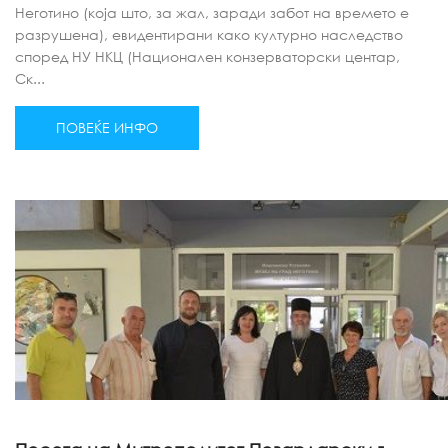
Неготино (која што, за жал, заради забот на времето е
разрушена), евидентирани како културно наследство
според НУ НКЦ (Национален конзерваторски центар,
Ск...
ПОВЕЌЕ ИНФО