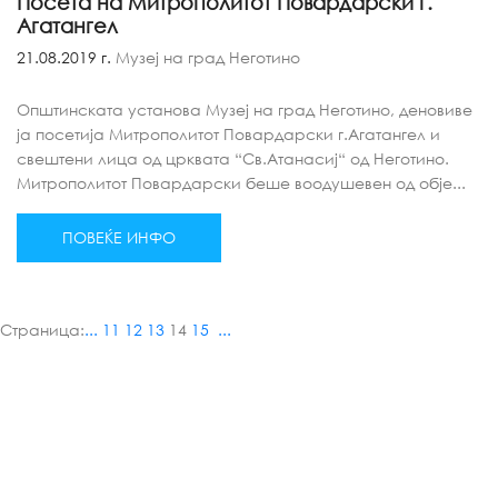
Посета на Митрополитот Повардарски г.
Агатангел
21.08.2019 г.
Музеј на град Неготино
Општинската установа Музеј на град Неготино, деновиве
ја посетија Митрополитот Повардарски г.Агатангел и
свештени лица од црквата “Св.Атанасиј“ од Неготино.
Митрополитот Повардарски беше воодушевен од обје...
ПОВЕЌЕ ИНФО
Страница:
...
11
12
13
14
15
...