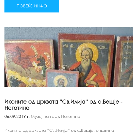
ПОВЕЌЕ ИНФО
Иконите од црквата “Св.Илија“ од с.Вешје -
Неготино
06.09.2019 г.
Музеј на град Неготино
Иконите од црквата “Св.Илија“ од с.Вешје, општина