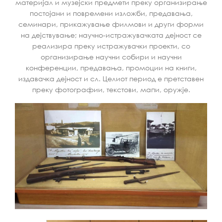
материјал и музејски предмети преку организирање
постојани и повремени изложби, предавања,
семинари, прикажување филмови и други форми
на дејствување; научно-истражувачката дејност се
реализира преку истражувачки проекти, со
организирање научни собири и научни
конференции, предавања, промоции на книги,
издавачка дејност и сл. Целиот период е претставен
преку фотографии, текстови, мапи, оружје.