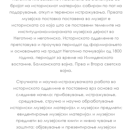
бројот на историскиот материјал собиран по пат на
подарување, откуп и теренски истражувања. Првата
музејска поставка поставена во музејот е
историската со која што се поставени темелите на
институционализираната музејска дејност во
Неготино и неготинско. Историското одделение го
претставува и проучува периодот од формирањето
и основањето на градот Неготино почнувајќи од 1800
година, периодот за време на Илинденското
востание, Балканската војна, Прва и Втора светска
војна.
Стручната и научно-истражувачката работа во
историското одделние е поставена врз основа на
следниве начела: прибавување, истражување,
средување, стручно и научно обработување
историски музејски материјал и музејски предмети;
евидентирање музејски материјал и музејски
предмети во музејските книги и нивно чување и
заштита; објавување и презентирање музејски