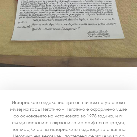
Историското одделение при општинската установа
Музеј на град Неготино – Неготино е оформено уште
со основањето на установата во 1978 година, и ги
следи настаните поврзани за историјата на градот,
потпирајќи се на историските податоци за општина
Неготино низ вековите , постепено се зголемува со