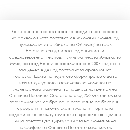
Во витрината што се наоѓа во средишниот простор
на археолошката поставка се изложени монети од
нумизматичката збирка на ОУ Музеј на град
Неготино кои датираат од античкиот и
средновековниот период. Нумизматичката збирка, во
Музеј на град Неготино формирана e 2004 година и
таа денес е дел од постојаната археолошка
поставка. Целта на нејзиното формирање е да го
зачува културното наследство во доменот на
монетарната размена, во поширокиот регион на
Општина Неготино. Составена е од 250 монети од кои
поголемиот дел се бронза, а останатите се бакарни,
сребрени и неколку златни монети. Нејзината
содржина во неколку тематски и хронолошки целини
ни ја претставува циркулацијата на монетите на
подрачјето на Општина Неготино како дел од