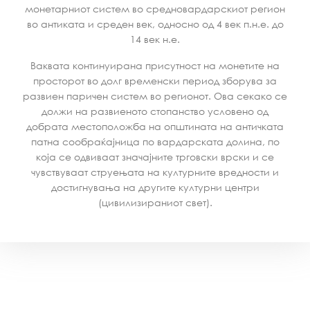
монетарниот систем во средновардарскиот регион
во антиката и среден век, односно од 4 век п.н.е. до
14 век н.е.
Ваквата континуирана присутност на монетите на
просторот во долг временски период зборува за
развиен паричен систем во регионот. Ова секако се
должи на развиеното стопанство условено од
добрата местоположба на општината на античката
патна сообраќајница по вардарската долина, по
која се одвиваат значајните трговски врски и се
чувствуваат струењата на културните вредности и
достигнувања на другите културни центри
(цивилизираниот свет).