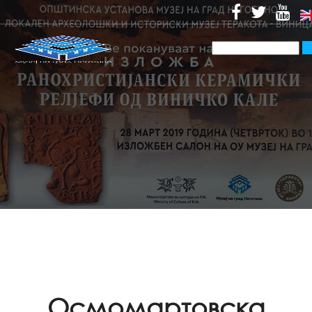
Осмомартовска