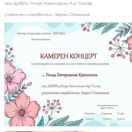
при ДМБУЦ "Илија Николовски-Луј" Скопје
уметнички соработник: Зоран Станишиќ