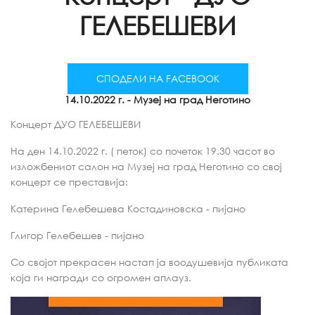
ГЕЛЕБЕШЕВИ
СПОДЕЛИ НА FACEBOOK
14.10.2022 г.
- Музеј на град Неготино
Концерт ДУО ГЕЛЕБЕШЕВИ
На ден 14.10.2022 г. ( петок) со почеток 19.30 часот во
изложбениот салон на Музеј на град Неготино со свој
концерт се преставија:
Катерина Гелебешева Костадиновска - пијано
Глигор Гелебешев - пијано
Со својот прекрасен настап ја воодушевија публиката
која ги награди со огромен аплауз.