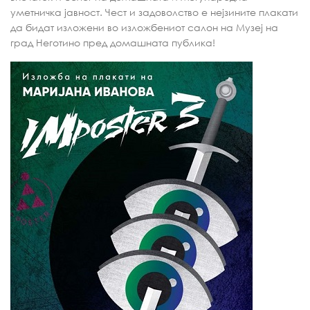
уметничка јавност. Чест и задоволство е нејзините плакати
да бидат изложени во изложбениот салон на Музеј на
град Неготино пред домашната публика!