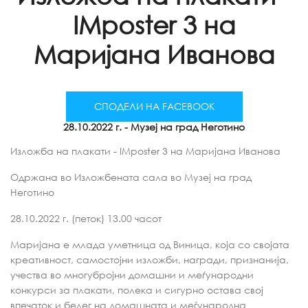
IMposter 3 на
Маријана Иванова
СПОДЕЛИ НА FACEBOOK
28.10.2022 г.
- Музеј на град Неготино
Изложба на плакати - IMposter 3 на Маријана Иванова
Одржана во Изложбената сала во Музеј на град
Неготино
28.10.2022 г. (петок) 13.00 часот
Маријана е млада уметница од Виница, која со својата
креативност, самостојни изложби, награди, признанија,
учества во многубројни домашни и меѓународни
конкурси за плакати, полека и сигурно остава свој
впечаток и белег на домашната и меѓународна