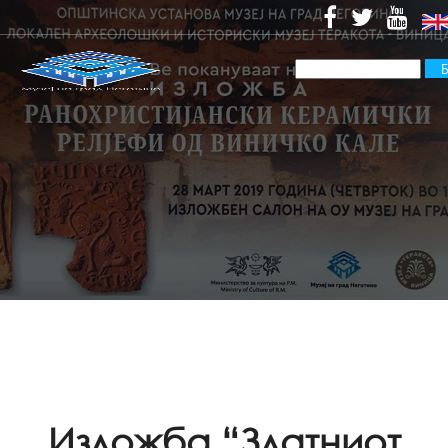
Изложба “Златниот