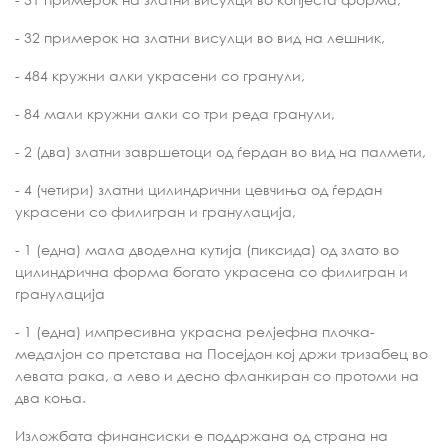
- 32 примерок на златни висулци во вид на лешник,
- 484 кружни алки украсени со гранули,
- 84 мали кружни алки со три реда гранули,
- 2 (два) златни завршетоци од ѓердан во вид на палмети,
- 4 (четири) златни цилиндрични цевчиња од ѓердан
украсени со филигран и гранулација,
- 1 (една) мала дводелна кутија (пиксида) од злато во
цилиндрична форма богато украсена со филигран и
гранулација
- 1 (една) импресивна украсна релјефна плочка-
медалјон со претстава на Посејдон кој држи тризабец во
левата рака, а лево и десно фланкиран со протоми на
два коња.
Изложбата финансиски е поддржана од страна на