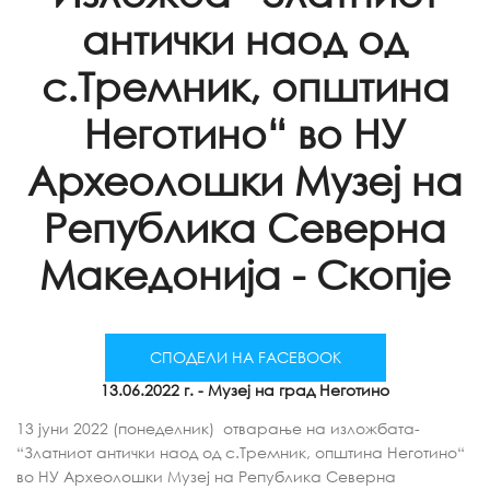
антички наод од
с.Тремник, општина
Неготино“ во НУ
Археолошки Музеј на
Република Северна
Македонија - Скопје
СПОДЕЛИ НА FACEBOOK
13.06.2022 г.
- Музеј на град Неготино
13 јуни 2022 (понеделник) отварање на изложбата-
“Златниот антички наод од с.Тремник, општина Неготино“
во НУ Археолошки Музеј на Република Северна