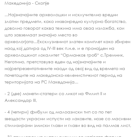
Македонија - Скопје
...Најзначајните археолошки и исклучително вредни
златни предмети, како инзвонредно културно богатство,
доволно говорат каква тежина има оваа изложба, кои
што завземаат значајно место во
археологјата...Ексклузивниот златен комплет како збирен
наод кој датира од IV-III век п.н.е. и е пронајден на
археолошкиот локалитет “Орманков гроб“ с.Тремник,
Неготино, претставува еден од најзначајните и
најрепрезентативните наоди од овој вид од времето на
почетоците на македонско-хеленистичкиот период на
територијата на РС Македонија...
- 2 (две) монети-статери со ликот на Филип II и
Александар III,
- 4 (четири) фибули од малоазиски тип со по пет
ѕвездасти украсни испусти на лаковите, нозе со масивни
стилизирани змиски глави и глави во вид на палмов лист,
- 31 примерок на златни висулци во копјеста форма,