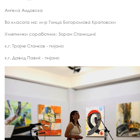
Ангела Андовска
Во класата на: м-р Гонца Богоромова Краповски
Уметнички соработник: Зоран Станишиќ
к.г. Трајче Станков - пијано
к.г. Давид Павиќ - пијано