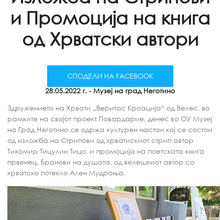
и Промоција на книга
од Хрватски автори
СПОДЕЛИ НА FACEBOOK
28.05.2022 г.
- Музеј на град Неготино
Здружението на Хрвати „Веритас Кроација“ од Велес, во
рамките на својот проект Повардарие, денес во ОУ Музеј
на Град Неготино се одржа културен настан кој се состои
од изложба на Стрипови од хрватискиот стрип автор
Тихомир Тицулин Тицо, и промоција на поетската книга
првенец, Бранови на душата, од велешкиот автор со
хрватско потекло Ален Мудроња.