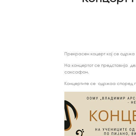
Прекрасен коцерт кој се одржа в
На концертот се представија де
саксафон.
Концертите се одржаа според п