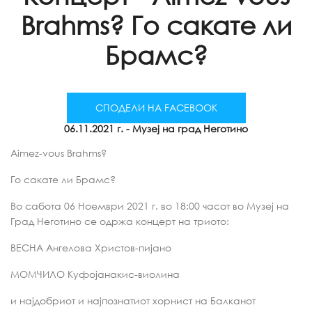
Brahms? Го сакате ли
Брамс?
СПОДЕЛИ НА FACEBOOK
06.11.2021 г.
- Музеј на град Неготино
Aimez-vous Brahms?
Го сакате ли Брамс?
Во сабота 06 Ноември 2021 г. во 18:00 часот во Музеј на
Град Неготино се одржа концерт на триото:
ВЕСНА Ангелова Христов-пијано
МОМЧИЛО Куфојанакис-виолина
и најдобриот и најпознатиот хорнист на Балканот