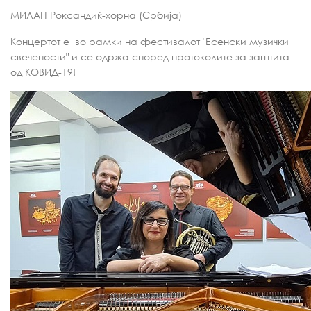
МИЛАН Роксандиќ-хорна (Србија)
Концертот е во рамки на фестивалот "Есенски музички
свечености" и се одржа според протоколите за заштита
од КОВИД-19!