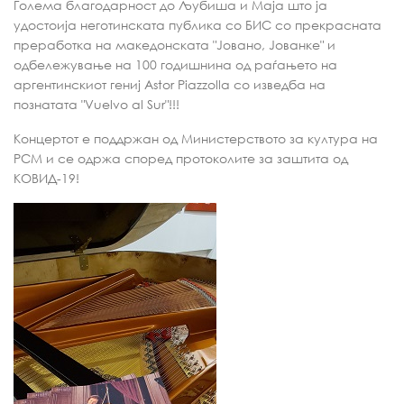
Голема благодарност до Љубиша и Маја што ја
удостоија неготинската публика со БИС со прекрасната
преработка на македонската "Јовано, Јованке" и
одбележување на 100 годишнина од раѓањето на
аргентинскиот гениј Astor Piazzolla со изведба на
познатата "Vuelvo al Sur"!!!
Концертот е поддржан од Министерството за култура на
РСМ и се одржа според протоколите за заштита од
КОВИД-19!