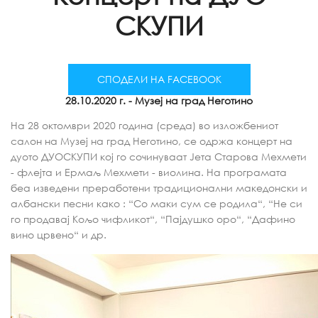
СКУПИ
СПОДЕЛИ НА FACEBOOK
28.10.2020 г.
- Музеј на град Неготино
На 28 октомври 2020 година (среда) во изложбениот
салон на Музеј на град Неготино, се одржа концерт на
дуото ДУОСКУПИ кој го сочинуваат Јета Старова Мехмети
- флејта и Ермаљ Мехмети - виолина. На програмата
беа изведени преработени традиционални македонски и
албански песни како : “Со маки сум се родила“, “Не си
го продавај Кољо чифликот“, “Пајдушко оро“, “Дафино
вино црвено“ и др.